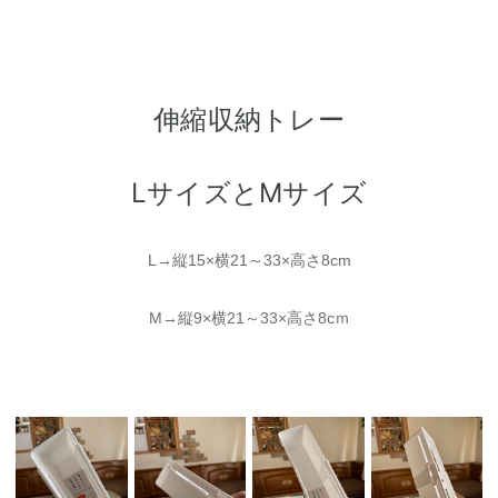
伸縮収納トレー
LサイズとMサイズ
L→縦15×横21～33×高さ8cm
M→縦9×横21～33×高さ8cｍ